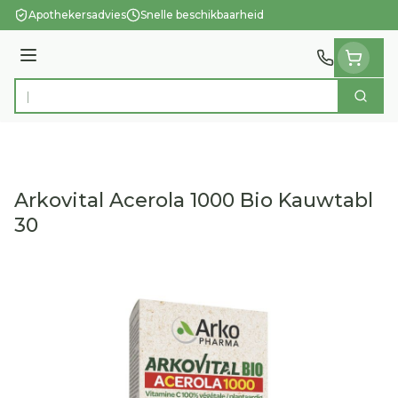
Ga naar de inhoud
Apothekersadvies
Snelle beschikbaarheid
Menu
Zoek
Product, merk, categorie...
Arkovital Acerola 1000 Bio Kauwtabl
30