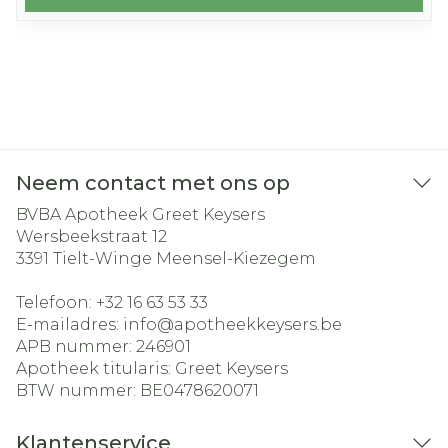
Neem contact met ons op
BVBA Apotheek Greet Keysers
Wersbeekstraat 12
3391
Tielt-Winge Meensel-Kiezegem
Telefoon:
+32 16 63 53 33
E-mailadres:
info@
apotheekkeysers.be
APB nummer:
246901
Apotheek titularis:
Greet Keysers
BTW nummer:
BE0478620071
Klantenservice