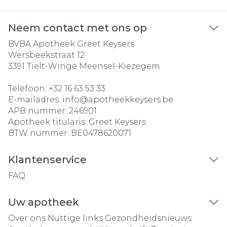
Neem contact met ons op
BVBA Apotheek Greet Keysers
Wersbeekstraat 12
3391
Tielt-Winge Meensel-Kiezegem
Telefoon:
+32 16 63 53 33
E-mailadres:
info@
apotheekkeysers.be
APB nummer:
246901
Apotheek titularis:
Greet Keysers
BTW nummer:
BE0478620071
Klantenservice
FAQ
Uw apotheek
Over ons
Nuttige links
Gezondheidsnieuws