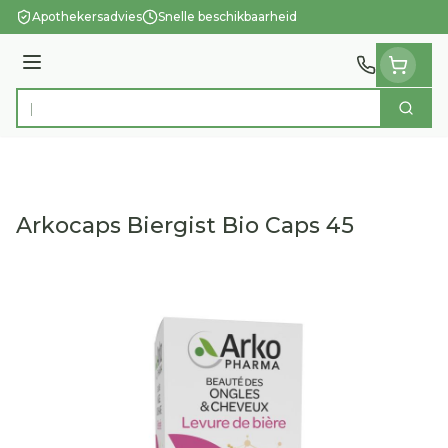
Ga naar de inhoud
Apothekersadvies
Snelle beschikbaarheid
Menu
Zoek
Product, merk, categorie...
Arkocaps Biergist Bio Caps 45