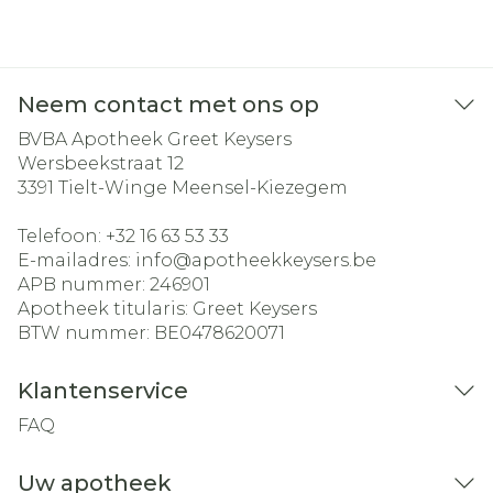
Neem contact met ons op
BVBA Apotheek Greet Keysers
Wersbeekstraat 12
3391
Tielt-Winge Meensel-Kiezegem
Telefoon:
+32 16 63 53 33
E-mailadres:
info@
apotheekkeysers.be
APB nummer:
246901
Apotheek titularis:
Greet Keysers
BTW nummer:
BE0478620071
Klantenservice
FAQ
Uw apotheek