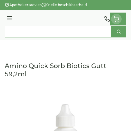
Ga naar de inhoud
Apothekersadvies
Snelle beschikbaarheid
Menu
Zoek
Product, merk, categorie...
Amino Quick Sorb Biotics Gutt
59,2ml