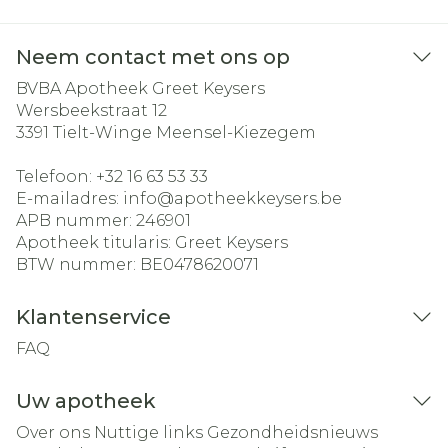
Neem contact met ons op
BVBA Apotheek Greet Keysers
Wersbeekstraat 12
3391
Tielt-Winge Meensel-Kiezegem
Telefoon:
+32 16 63 53 33
E-mailadres:
info@
apotheekkeysers.be
APB nummer:
246901
Apotheek titularis:
Greet Keysers
BTW nummer:
BE0478620071
Klantenservice
FAQ
Uw apotheek
Over ons
Nuttige links
Gezondheidsnieuws