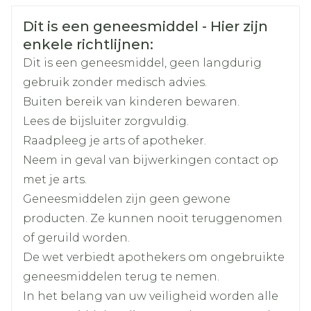
Organisaties
Nederlands
AGEPHA PHARMA
Duits
Frans
Veiligheidsinformatie
Dit is een geneesmiddel - Hier zijn
Merken
Agepha
enkele richtlijnen:
Dit is een geneesmiddel, geen langdurig
Breedte
23 mm
gebruik zonder medisch advies.
Buiten bereik van kinderen bewaren.
Lengte
40 mm
Lees de bijsluiter zorgvuldig.
Raadpleeg je arts of apotheker.
Diepte
95 mm
Neem in geval van bijwerkingen contact op
met je arts.
Hoeveelheid
4.5
Geneesmiddelen zijn geen gewone
Verpakking
producten. Ze kunnen nooit teruggenomen
of geruild worden.
Actieve
aciclovir
Ingrediënten
De wet verbiedt apothekers om ongebruikte
geneesmiddelen terug te nemen.
Kamertemperatuur (15°C -
In het belang van uw veiligheid worden alle
Behoud
25°C)