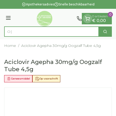
Dia 1 van 1
Ga naar de inhoud
Apothekersadvies
Snelle beschikbaarheid
0
0 artikelen
Menu
€ 0,00
Op zoe
Zoek
Product, merk, categorie...
Home
/
Aciclovir Agepha 30mg/g Oogzalf Tube 4,5g
Aciclovir Agepha 30mg/g Oogzalf
Tube 4,5g
Geneesmiddel
Op voorschrift