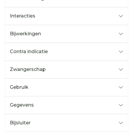
De werkzame stof(fen) in dit medicijn is
Interacties
Aciclovir. 1g zalf bevat 30 mg Aciclovir.
De andere stof (hulpstof) in dit medicijn is
zachte witte paraffine
Bijwerkingen
Contra indicatie
U bent allergisch voor aciclovir of valaciclovir
Zwangerschap
of een van de stoffen in dit medicijn. Deze
stoffen kunt u vinden in rubriek 6 van deze
Gebruik
bijsluiter.
Hoe gebruikt u dit medicijn?
Gegevens
CNK
4166914
Bijsluiter