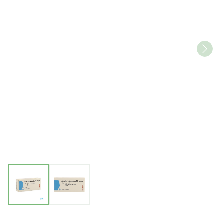
View larger image
View larger image
Aciclovir Agepha 30mg/g 