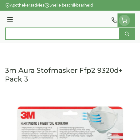
Ga naar de inhoud
Apothekersadvies
Snelle beschikbaarheid
Menu
Zoek
Product, merk, categorie...
3m Aura Stofmasker Ffp2 9320d+
Pack 3