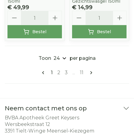
150ml
Gezichtswasgel 150ml
€ 49,99
€ 14,99
Aantal
Aantal
Bestel
Bestel
Toon
per pagina
Pagina's
U lees momenteel pagina
Pagina
Pagina
Pagina
1
2
3
...
11
Neem contact met ons op
BVBA Apotheek Greet Keysers
Wersbeekstraat 12
3391
Tielt-Winge Meensel-Kiezegem