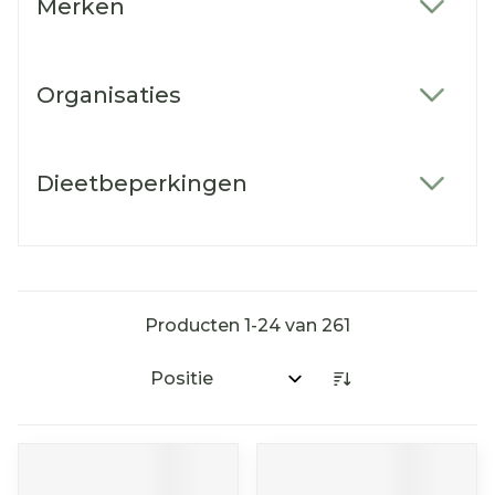
Merken
filter
Organisaties
filter
Dieetbeperkingen
filter
Producten
1
-
24
van
261
Sorteer op: