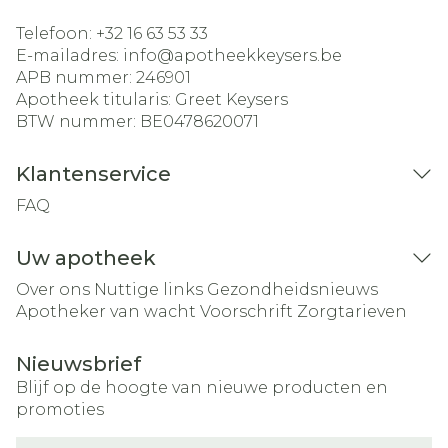
Telefoon:
+32 16 63 53 33
E-mailadres:
info@
apotheekkeysers.be
APB nummer:
246901
Apotheek titularis:
Greet Keysers
BTW nummer:
BE0478620071
Klantenservice
FAQ
Uw apotheek
Over ons
Nuttige links
Gezondheidsnieuws
Apotheker van wacht
Voorschrift
Zorgtarieven
Nieuwsbrief
Blijf op de hoogte van nieuwe producten en
promoties
E-mail adres