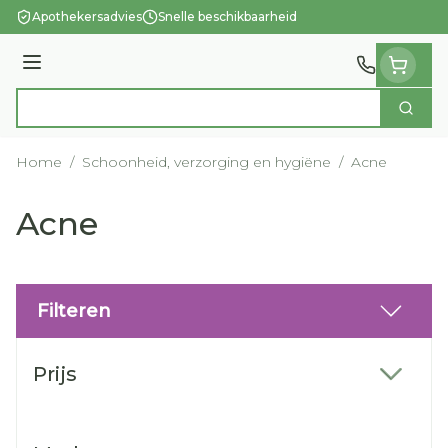
Ga naar de inhoud
Apothekersadvies
Snelle beschikbaarheid
Menu
Zoek
Product, merk, categorie...
Home
/
Schoonheid, verzorging en hygiëne
/
Acne
Acne
Filteren
Doorgaan naar productlijst
Prijs
filter