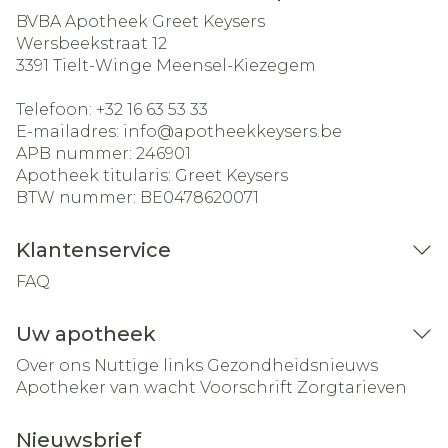
BVBA Apotheek Greet Keysers
Wersbeekstraat 12
3391
Tielt-Winge Meensel-Kiezegem
Telefoon:
+32 16 63 53 33
E-mailadres:
info@
apotheekkeysers.be
APB nummer:
246901
Apotheek titularis:
Greet Keysers
BTW nummer:
BE0478620071
Klantenservice
FAQ
Uw apotheek
Over ons
Nuttige links
Gezondheidsnieuws
Apotheker van wacht
Voorschrift
Zorgtarieven
Nieuwsbrief