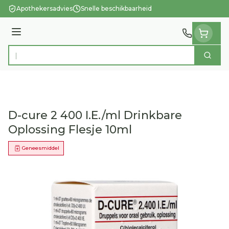
Ga naar de inhoud
Apothekersadvies
Snelle beschikbaarheid
Menu
Zoek
Product, merk, categorie...
D-cure 2 400 I.E./ml Drinkbare
Oplossing Flesje 10ml
Geneesmiddel