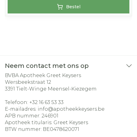
Bestel
Neem contact met ons op
BVBA Apotheek Greet Keysers
Wersbeekstraat 12
3391
Tielt-Winge Meensel-Kiezegem
Telefoon:
+32 16 63 53 33
E-mailadres:
info@
apotheekkeysers.be
APB nummer:
246901
Apotheek titularis:
Greet Keysers
BTW nummer:
BE0478620071