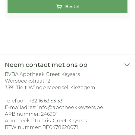
Bestel
Neem contact met ons op
BVBA Apotheek Greet Keysers
Wersbeekstraat 12
3391
Tielt-Winge Meensel-Kiezegem
Telefoon:
+32 16 63 53 33
E-mailadres:
info@
apotheekkeysers.be
APB nummer:
246901
Apotheek titularis:
Greet Keysers
BTW nummer:
BE0478620071