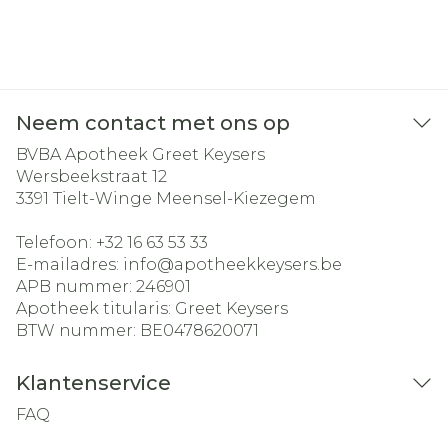
Neem contact met ons op
BVBA Apotheek Greet Keysers
Wersbeekstraat 12
3391
Tielt-Winge Meensel-Kiezegem
Telefoon:
+32 16 63 53 33
E-mailadres:
info@
apotheekkeysers.be
APB nummer:
246901
Apotheek titularis:
Greet Keysers
BTW nummer:
BE0478620071
Klantenservice
FAQ