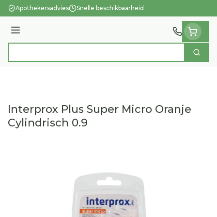
Ga naar de inhoud
Apothekersadvies
Snelle beschikbaarheid
Menu
Zoek
Product, merk, categorie...
Interprox Plus Super Micro Oranje
Cylindrisch 0.9