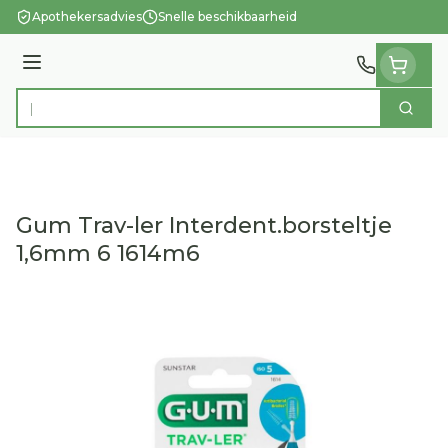
Ga naar de inhoud
Apothekersadvies
Snelle beschikbaarheid
Menu
Zoek
Product, merk, categorie...
Gum Trav-ler Interdent.borsteltje
1,6mm 6 1614m6