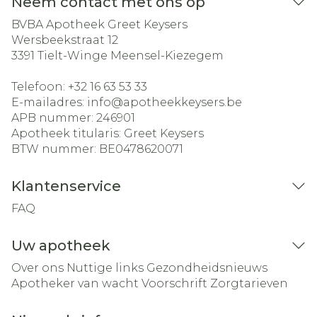
Neem contact met ons op
BVBA Apotheek Greet Keysers
Wersbeekstraat 12
3391
Tielt-Winge Meensel-Kiezegem
Telefoon:
+32 16 63 53 33
E-mailadres:
info@
apotheekkeysers.be
APB nummer:
246901
Apotheek titularis:
Greet Keysers
BTW nummer:
BE0478620071
Klantenservice
FAQ
Uw apotheek
Over ons
Nuttige links
Gezondheidsnieuws
Apotheker van wacht
Voorschrift
Zorgtarieven