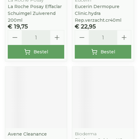
La Roche Posay
Eucerin
La Roche Posay Effaclar
Eucerin Dermopure
Schuimgel Zuiverend
Clinic.hydra
200ml
Rep.verzacht.cr40ml
€ 19,75
€ 22,95
Aantal
Aantal
Bestel
Bestel
Bioderma
Avene Cleanance