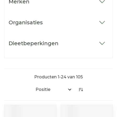
Merken
filter
Organisaties
filter
Dieetbeperkingen
filter
Producten
1
-
24
van
105
Sorteer op: