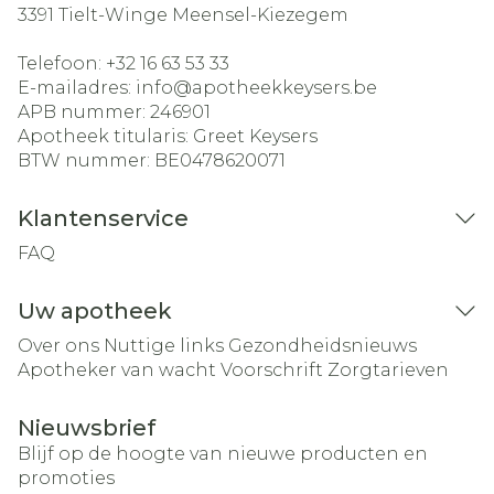
3391
Tielt-Winge Meensel-Kiezegem
Telefoon:
+32 16 63 53 33
E-mailadres:
info@
apotheekkeysers.be
APB nummer:
246901
Apotheek titularis:
Greet Keysers
BTW nummer:
BE0478620071
Klantenservice
FAQ
Uw apotheek
Over ons
Nuttige links
Gezondheidsnieuws
Apotheker van wacht
Voorschrift
Zorgtarieven
Nieuwsbrief
Blijf op de hoogte van nieuwe producten en
promoties