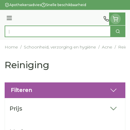
Ga naar de inhoud
Apothekersadvies
Snelle beschikbaarheid
Menu
Zoek
Product, merk, categorie...
Home
/
Schoonheid, verzorging en hygiëne
/
Acne
/
Reini
Reiniging
Filteren
Doorgaan naar productlijst
Prijs
filter