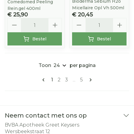
Bioderma Sebium H2o
Comedomed Peeling
Micellaire Opl Vh 500ml
Rein.gel 400ml
€ 25,90
€ 20,45
Aantal
Aantal
Bestel
Bestel
Toon
per pagina
Pagina's
U lees momenteel pagina
Pagina
Pagina
Pagina
1
2
3
...
5
Neem contact met ons op
BVBA Apotheek Greet Keysers
Wersbeekstraat 12