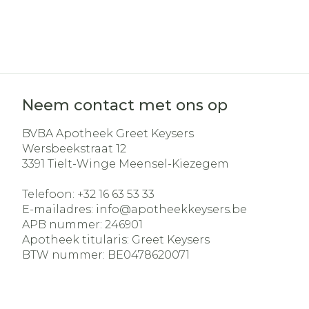
Neem contact met ons op
BVBA Apotheek Greet Keysers
Wersbeekstraat 12
3391
Tielt-Winge Meensel-Kiezegem
Telefoon:
+32 16 63 53 33
E-mailadres:
info@
apotheekkeysers.be
APB nummer:
246901
Apotheek titularis:
Greet Keysers
BTW nummer:
BE0478620071