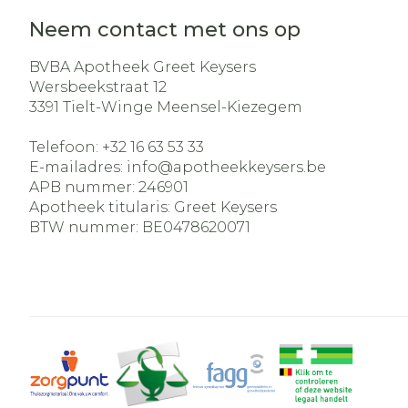
Neem contact met ons op
BVBA Apotheek Greet Keysers
Wersbeekstraat 12
3391
Tielt-Winge Meensel-Kiezegem
Telefoon:
+32 16 63 53 33
E-mailadres:
info@
apotheekkeysers.be
APB nummer:
246901
Apotheek titularis:
Greet Keysers
BTW nummer:
BE0478620071