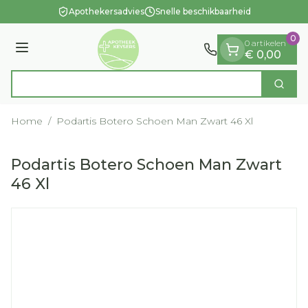
Dia 1 van 1
Ga naar de inhoud
Apothekersadvies
Snelle beschikbaarheid
0
0 artikelen
Menu
€ 0,00
Zoek
Product, merk, categorie...
Home
/
Podartis Botero Schoen Man Zwart 46 Xl
Podartis Botero Schoen Man Zwart
46 Xl