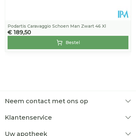
stabiliserende antislip buitenzool en een
versterkte hiel zorgen voor extra stabiliteit
Super comfortabele inlegzolen
: De
Podartis Caravaggio Schoen Man Zwart 46 Xl
uitneembare inlegzolen kunnen worden
€ 189,50
aangepast of vervangen door maatwerk
Bestel
Superlicht
Neem contact met ons op
Klantenservice
Uw apotheek