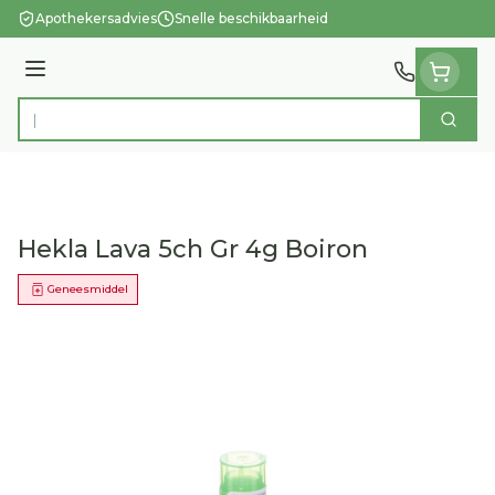
Ga naar de inhoud
Apothekersadvies
Snelle beschikbaarheid
Menu
Zoek
Product, merk, categorie...
Hekla Lava 5ch Gr 4g Boiron
Geneesmiddel