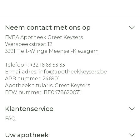
Neem contact met ons op
BVBA Apotheek Greet Keysers
Wersbeekstraat 12
3391
Tielt-Winge Meensel-Kiezegem
Telefoon:
+32 16 63 53 33
E-mailadres:
info@
apotheekkeysers.be
APB nummer:
246901
Apotheek titularis:
Greet Keysers
BTW nummer:
BE0478620071
Klantenservice
FAQ
Uw apotheek