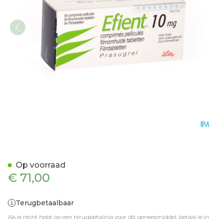
Efient Comp Pell 84 X 10
Op voorraad
€ 71,00
Terugbetaalbaar
Als je recht hebt op een terugbetaling voor dit geneesmiddel, betaal je in