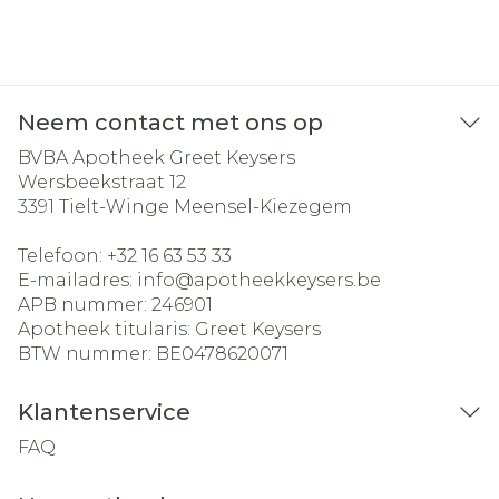
Neem contact met ons op
BVBA Apotheek Greet Keysers
Wersbeekstraat 12
3391
Tielt-Winge Meensel-Kiezegem
Telefoon:
+32 16 63 53 33
E-mailadres:
info@
apotheekkeysers.be
APB nummer:
246901
Apotheek titularis:
Greet Keysers
BTW nummer:
BE0478620071
Klantenservice
FAQ