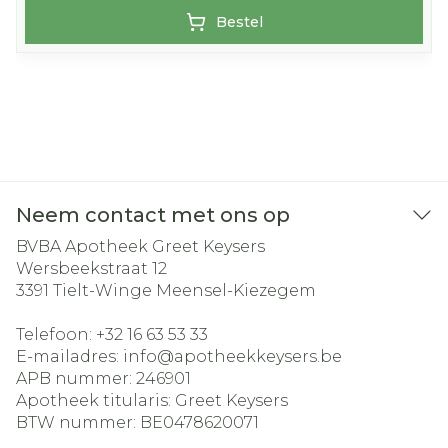
Bestel
Neem contact met ons op
BVBA Apotheek Greet Keysers
Wersbeekstraat 12
3391
Tielt-Winge Meensel-Kiezegem
Telefoon:
+32 16 63 53 33
E-mailadres:
info@
apotheekkeysers.be
APB nummer:
246901
Apotheek titularis:
Greet Keysers
BTW nummer:
BE0478620071