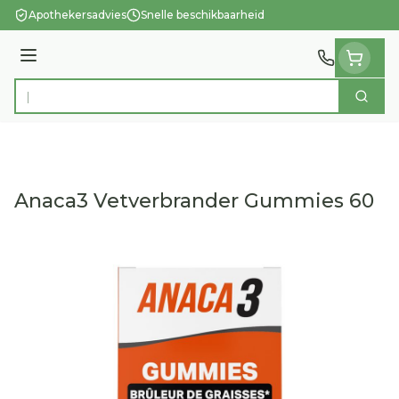
Ga naar de inhoud
Apothekersadvies
Snelle beschikbaarheid
Menu
Zoek
Product, merk, categorie...
Anaca3 Vetverbrander Gummies 60