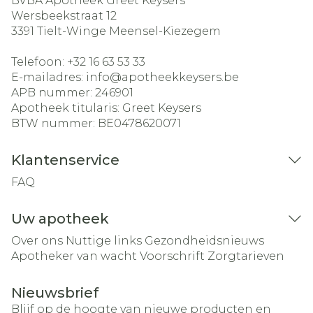
BVBA Apotheek Greet Keysers
Wersbeekstraat 12
3391
Tielt-Winge Meensel-Kiezegem
Telefoon:
+32 16 63 53 33
E-mailadres:
info@
apotheekkeysers.be
APB nummer:
246901
Apotheek titularis:
Greet Keysers
BTW nummer:
BE0478620071
Klantenservice
FAQ
Uw apotheek
Over ons
Nuttige links
Gezondheidsnieuws
Apotheker van wacht
Voorschrift
Zorgtarieven
Nieuwsbrief
Blijf op de hoogte van nieuwe producten en