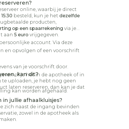
 reserveren?
eserveer online, waarbij je direct
r
15:30
besteld, kun je het
dezelfde
rugbetaalde producten,
rting op een spaarrekening
via je
dt aan
5 euro
vrijgegeven.
 persoonlijke account. Via deze
en en opvolgen of een voorschrift
vens van je voorschrift door.
veren, kan dit?
even of je het in de apotheek of in
g te uploaden, je hebt nog geen
ct laten reserveren, dan kan je dat
elling kan worden afgehaald.
n jullie afhaalkluisjes?
die zich naast de ingang bevinden
eservatie, zowel in de apotheek als
 maken.