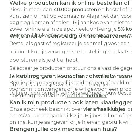
Welke producten kan ik online bestellen of
Kies uit meer dan
40.000 producten
en bestel of r
kunt zien of het op voorraad is. Als je het dan voo
dag
nog komen afhalen. Bij aankoop van niet te
zowel online als in de apotheek, ontvang je
5% ko
persoonlijke kortingskaart. Dit spaartegoed wor
Wil je snel en eenvoudig online reserveren?
Bestel als gast of registreer je eenmalig voor een
account kun je vervolgens je bestellingen plaats
doorsturen als je dit al hebt.
Selecteer je producten of stuur ons alvast de gege
Ik heb nog geen voorschrift of wil iets reser
Je kan kiezen om direct online te betalen en aang
Ben je niet in de mogelijkheid om een afbeeldin
onze afhaalkluisjes wil laten klaarleggen.
voorschrift ontvangen, of je wil gewoon een produ
Je krijgt een bericht van ons wanneer jouw best
ook doorgeven via ons
contactformulier
.
Kan ik mijn producten ook laten klaarleggen i
Onze apotheek beschikt over
vier
afhaalkluisjes
, 
en 24/24 uur toegankelijk zijn. Bij bestelling of r
online, kun je aangeven of je hiervan gebruik wil
Brengen jullie ook medicatie aan huis?