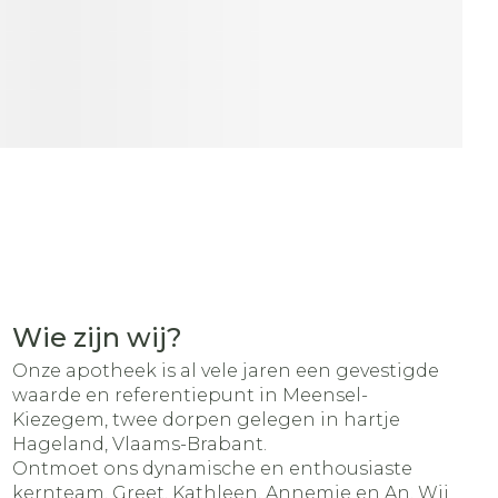
rapie
vogels
Wondzorg
Toon meer
Diagnosetesten en
meetapparatuur
Oren
Mond en keel
 stress
Vlooien en teken
Alcoholtest
ing
Oordopjes
Zuigtabletten
 therapie -
Bloeddrukmeter
els
d
 en -
Oorreiniging
Spray - oplossing
Mond, muil of snavel
Cholesteroltest
el
ozen
Oordruppels
Hartslagmeter
en
elen
Toon meer
r
r
Wie zijn wij?
Onze apotheek is al vele jaren een gevestigde
waarde en referentiepunt in Meensel-
cherming
Hygiëne
Ergonomie
Kiezegem, twee dorpen gelegen in hartje
nning en -
Aambeien
Hageland, Vlaams-Brabant.
es
Bad en douche
Ademhaling en zuurstof
Ontmoet ons dynamische en enthousiaste
tje
Badkamer
kernteam, Greet, Kathleen, Annemie en An. Wij