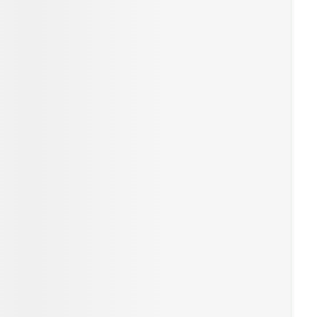
r
erende
Parfums en
geurproducten
CBD