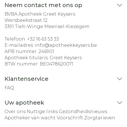
Neem contact met ons op
BVBA Apotheek Greet Keysers
Wersbeekstraat 12
3391
Tielt-Winge Meensel-Kiezegem
Telefoon:
+32 16 63 53 33
E-mailadres:
info@
apotheekkeysers.be
APB nummer:
246901
Apotheek titularis:
Greet Keysers
BTW nummer:
BE0478620071
Klantenservice
FAQ
Uw apotheek
Over ons
Nuttige links
Gezondheidsnieuws
Apotheker van wacht
Voorschrift
Zorgtarieven