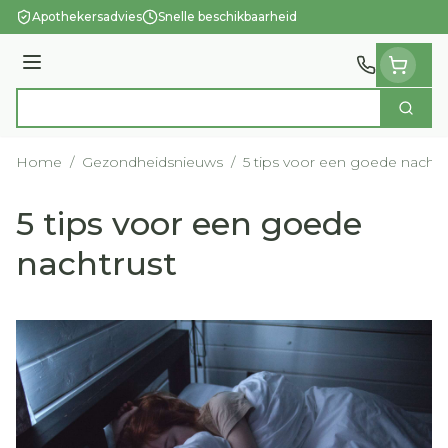
Ga naar de inhoud
Apothekersadvies
Snelle beschikbaarheid
Menu
Zoek
Product, merk, categorie...
Home
/
Gezondheidsnieuws
/
5 tips voor een goede nachtr
5 tips voor een goede
nachtrust