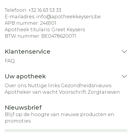
Telefoon:
+32 16 63 53 33
E-mailadres:
info@
apotheekkeysers.be
APB nummer:
246901
Apotheek titularis:
Greet Keysers
BTW nummer:
BE0478620071
Klantenservice
FAQ
Uw apotheek
Over ons
Nuttige links
Gezondheidsnieuws
Apotheker van wacht
Voorschrift
Zorgtarieven
Nieuwsbrief
Blijf op de hoogte van nieuwe producten en
promoties
E-mail adres