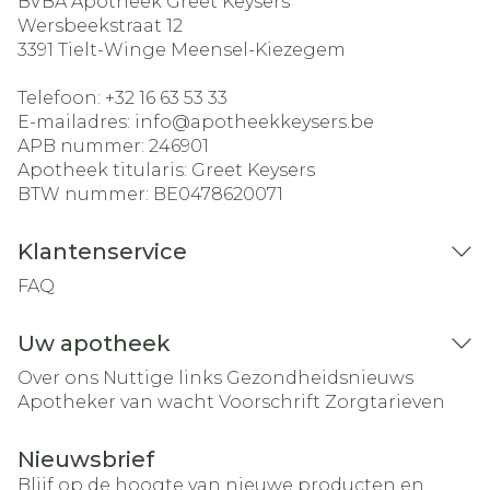
BVBA Apotheek Greet Keysers
Wersbeekstraat 12
3391
Tielt-Winge Meensel-Kiezegem
Telefoon:
+32 16 63 53 33
E-mailadres:
info@
apotheekkeysers.be
APB nummer:
246901
Apotheek titularis:
Greet Keysers
BTW nummer:
BE0478620071
Klantenservice
FAQ
Uw apotheek
Over ons
Nuttige links
Gezondheidsnieuws
Apotheker van wacht
Voorschrift
Zorgtarieven
Nieuwsbrief
Blijf op de hoogte van nieuwe producten en