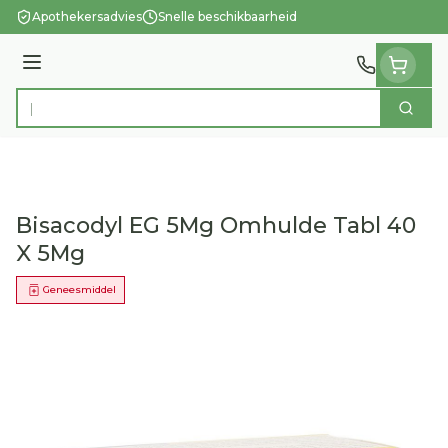
Ga naar de inhoud
Apothekersadvies
Snelle beschikbaarheid
Menu
Zoek
Product, merk, categorie...
Bisacodyl EG 5Mg Omhulde Tabl 40
X 5Mg
Geneesmiddel