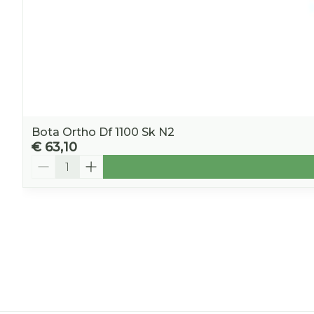
Bota Ortho Df 1100 Sk N2
€ 63,10
Aantal