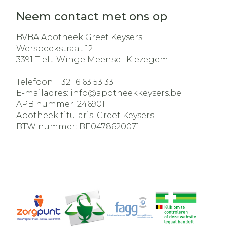
Neem contact met ons op
BVBA Apotheek Greet Keysers
Wersbeekstraat 12
3391
Tielt-Winge Meensel-Kiezegem
Telefoon:
+32 16 63 53 33
E-mailadres:
info@
apotheekkeysers.be
APB nummer:
246901
Apotheek titularis:
Greet Keysers
BTW nummer:
BE0478620071