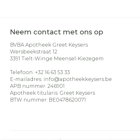
Neem contact met ons op
BVBA Apotheek Greet Keysers
Wersbeekstraat 12
3391
Tielt-Winge Meensel-Kiezegem
Telefoon:
+32 16 63 53 33
E-mailadres:
info@
apotheekkeysers.be
APB nummer:
246901
Apotheek titularis:
Greet Keysers
BTW nummer:
BE0478620071