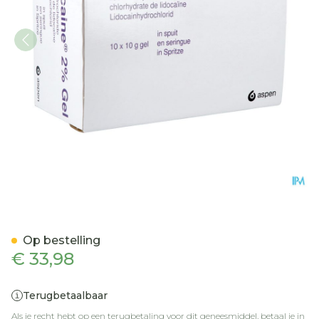
Xylocaine Gel Ser/spuit 10
Op bestelling
€ 33,98
Terugbetaalbaar
Als je recht hebt op een terugbetaling voor dit geneesmiddel, betaal je in