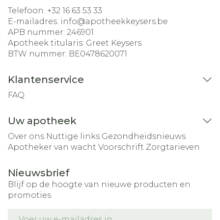
Telefoon:
+32 16 63 53 33
E-mailadres:
info@
apotheekkeysers.be
APB nummer:
246901
Apotheek titularis:
Greet Keysers
BTW nummer:
BE0478620071
Klantenservice
FAQ
Uw apotheek
Over ons
Nuttige links
Gezondheidsnieuws
Apotheker van wacht
Voorschrift
Zorgtarieven
Nieuwsbrief
Blijf op de hoogte van nieuwe producten en
promoties
E-mail adres