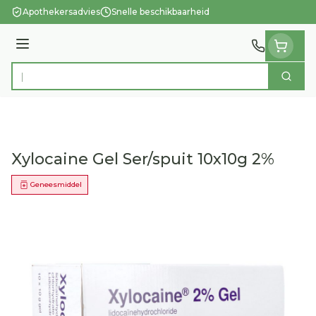
Ga naar de inhoud
Apothekersadvies
Snelle beschikbaarheid
Menu
Zoek
Product, merk, categorie...
Xylocaine Gel Ser/spuit 10x10g 2%
Geneesmiddel