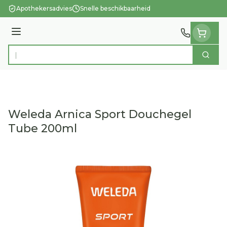
Ga naar de inhoud
Apothekersadvies
Snelle beschikbaarheid
Menu
Zoek
Product, merk, categorie...
Weleda Arnica Sport Douchegel
Tube 200ml