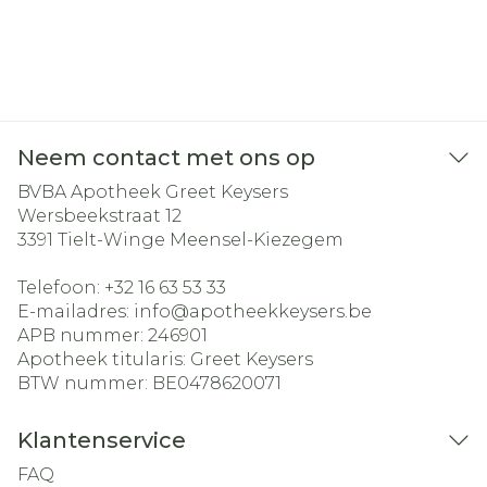
Neem contact met ons op
BVBA Apotheek Greet Keysers
Wersbeekstraat 12
3391
Tielt-Winge Meensel-Kiezegem
Telefoon:
+32 16 63 53 33
E-mailadres:
info@
apotheekkeysers.be
APB nummer:
246901
Apotheek titularis:
Greet Keysers
BTW nummer:
BE0478620071
Klantenservice
FAQ