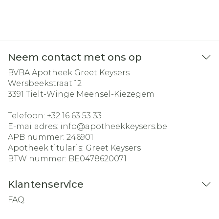
Neem contact met ons op
BVBA Apotheek Greet Keysers
Wersbeekstraat 12
3391
Tielt-Winge Meensel-Kiezegem
Telefoon:
+32 16 63 53 33
E-mailadres:
info@
apotheekkeysers.be
APB nummer:
246901
Apotheek titularis:
Greet Keysers
BTW nummer:
BE0478620071
Klantenservice
FAQ