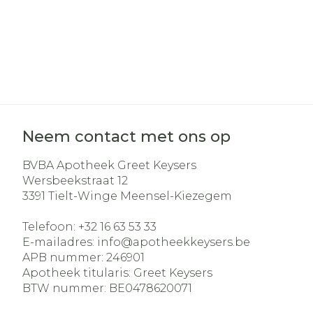
Neem contact met ons op
BVBA Apotheek Greet Keysers
Wersbeekstraat 12
3391
Tielt-Winge Meensel-Kiezegem
Telefoon:
+32 16 63 53 33
E-mailadres:
info@
apotheekkeysers.be
APB nummer:
246901
Apotheek titularis:
Greet Keysers
BTW nummer:
BE0478620071