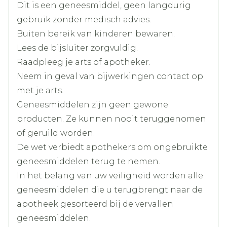
dosisverhogingen om de 2 weken (min. 4
Dit is een geneesmiddel, geen langdurig
van de inname van venlafaxine voordat u een
Breedte
68 mm
dagen)
gebruik zonder medisch advies.
MAO-remmer inneemt (zie ook de rubrieken
"Serotoninesyndroom" en "Gebruikt u nog
Max. dosis: 225 mg/dag
Buiten bereik van kinderen bewaren.
Lengte
103 mm
andere geneesmiddelen?").
Startdosis: 37,5 mg, 1x /dag, gedurende 7
Lees de bijsluiter zorgvuldig.
dagen
Raadpleeg je arts of apotheker.
Diepte
81 mm
Indien nodig, stapsgewijze
Neem in geval van bijwerkingen contact op
dosisverhogingen om de 2 weken
met je arts.
Hoeveelheid
56
Max. dosis: 225 mg/dag
Geneesmiddelen zijn geen gewone
Verpakking
Stapsgewijs afbouwen gedurende 1 tot 2
producten. Ze kunnen nooit teruggenomen
weken
of geruild worden.
Actieve
venlafaxine hydrochloride
Ingrediënten
De wet verbiedt apothekers om ongebruikte
Capsules in hun geheel en samen met
geneesmiddelen terug te nemen.
voedsel innemen
Kamertemperatuur (15°C -
In het belang van uw veiligheid worden alle
Behoud
25°C)
Ofwel 's morgens, ofwel 's avonds maar
geneesmiddelen die u terugbrengt naar de
steeds op ongeveer hetzelfde moment elke
apotheek gesorteerd bij de vervallen
dag
geneesmiddelen.