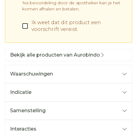
Na beoordeling door de apotheker kan je het
komen afhalen en betalen.
Ik weet dat dit product een
voorschrift vereist.
Bekijk alle producten van Aurobindo
Waarschuwingen
Indicatie
Behandeling van episodes van majeure
Samenstelling
depressie
Preventie van het opnieuw optreden van
Interacties
episodes van majeure depressie