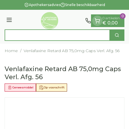
Dia 1 van 1
Ga naar de inhoud
Apothekersadvies
Snelle beschikbaarheid
0
0 artikelen
Menu
€ 0,00
O
Zoek
Product, merk, categorie...
Home
/
Venlafaxine Retard AB 75,0mg Caps Verl. Afg. 56
Venlafaxine Retard AB 75,0mg Caps
Verl. Afg. 56
Geneesmiddel
Op voorschrift