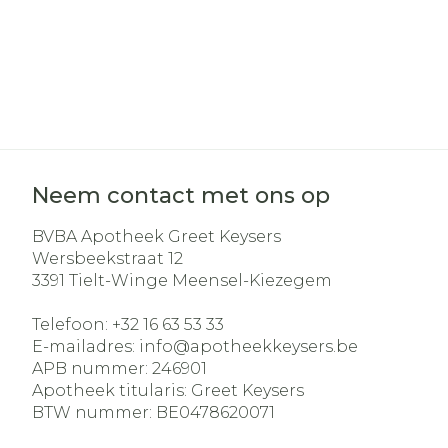
Neem contact met ons op
BVBA Apotheek Greet Keysers
Wersbeekstraat 12
3391
Tielt-Winge Meensel-Kiezegem
Telefoon:
+32 16 63 53 33
E-mailadres:
info@
apotheekkeysers.be
APB nummer:
246901
Apotheek titularis:
Greet Keysers
BTW nummer:
BE0478620071