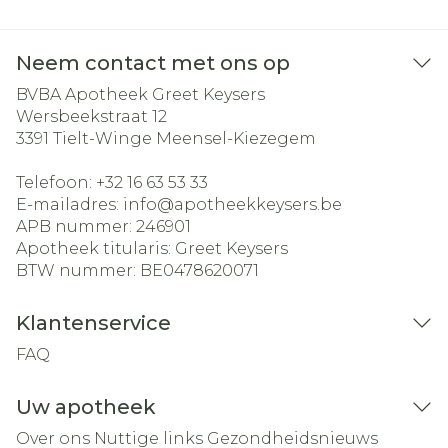
Neem contact met ons op
BVBA Apotheek Greet Keysers
Wersbeekstraat 12
3391
Tielt-Winge Meensel-Kiezegem
Telefoon:
+32 16 63 53 33
E-mailadres:
info@
apotheekkeysers.be
APB nummer:
246901
Apotheek titularis:
Greet Keysers
BTW nummer:
BE0478620071
Klantenservice
FAQ
Uw apotheek
Over ons
Nuttige links
Gezondheidsnieuws