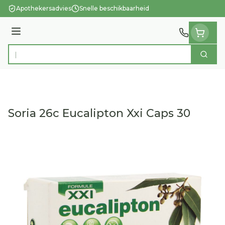
Ga naar de inhoud
Apothekersadvies
Snelle beschikbaarheid
Menu
Zoek
Product, merk, categorie...
Soria 26c Eucalipton Xxi Caps 30