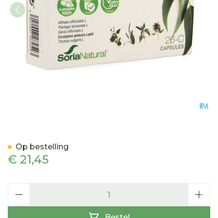
Soria 26c Eucalipton Xxi C
Op bestelling
€ 21,45
Aantal
Bestel