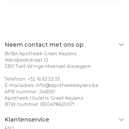
Neem contact met ons op
BVBA Apotheek Greet Keysers
Wersbeekstraat 12
3391
Tielt-Winge Meensel-Kiezegem
Telefoon:
+32 16 63 53 33
E-mailadres:
info@
apotheekkeysers.be
APB nummer:
246901
Apotheek titularis:
Greet Keysers
BTW nummer:
BE0478620071
Klantenservice
FAQ