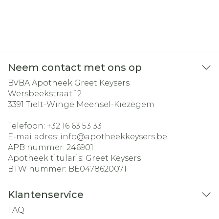
Neem contact met ons op
BVBA Apotheek Greet Keysers
Wersbeekstraat 12
3391
Tielt-Winge Meensel-Kiezegem
Telefoon:
+32 16 63 53 33
E-mailadres:
info@
apotheekkeysers.be
APB nummer:
246901
Apotheek titularis:
Greet Keysers
BTW nummer:
BE0478620071
Klantenservice
FAQ