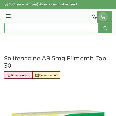
Ga naar de inhoud
Apothekersadvies
Snelle beschikbaarheid
Menu
Zoek
Product, merk, categorie...
Solifenacine AB 5mg Filmomh Tabl
30
Geneesmiddel
Op voorschrift