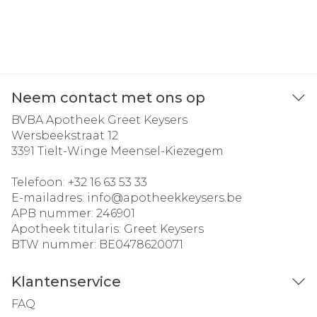
Neem contact met ons op
BVBA Apotheek Greet Keysers
Wersbeekstraat 12
3391
Tielt-Winge Meensel-Kiezegem
Telefoon:
+32 16 63 53 33
E-mailadres:
info@
apotheekkeysers.be
APB nummer:
246901
Apotheek titularis:
Greet Keysers
BTW nummer:
BE0478620071
Klantenservice
FAQ