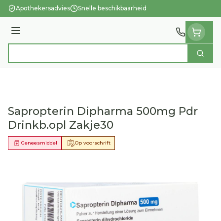
Ga naar de inhoud
Apothekersadvies
Snelle beschikbaarheid
Menu
Zoek
Product, merk, categorie...
Sapropterin Dipharma 500mg Pdr
Drinkb.opl Zakje30
Geneesmiddel
Op voorschrift