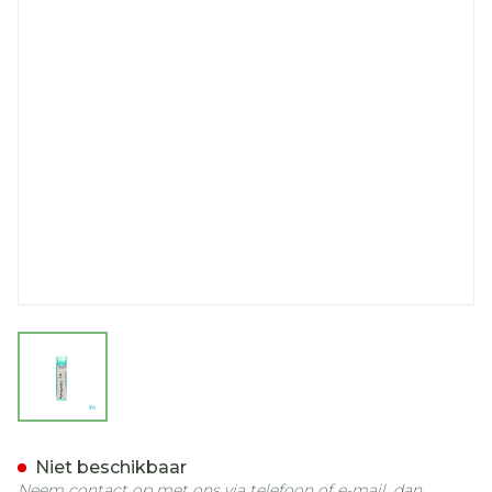
View larger image
Pyrogenium 200k Gr 4g B
Niet beschikbaar
Neem contact op met ons via telefoon of e-mail, dan