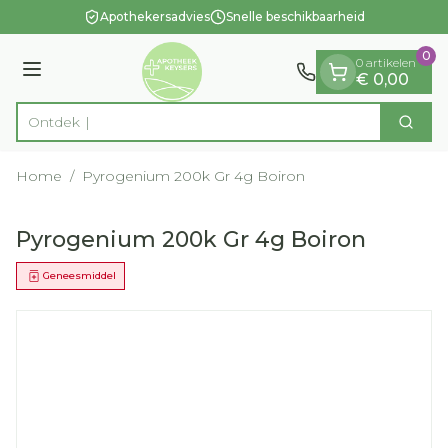
Dia 1 van 1
Ga naar de inhoud
Apothekersadvies
Snelle beschikbaarheid
0
0 artikelen
Menu
€ 0,00
O
Zoek
Product, merk, categorie...
Home
/
Pyrogenium 200k Gr 4g Boiron
Pyrogenium 200k Gr 4g Boiron
Geneesmiddel