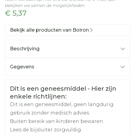
bekijken we samen de mogelijkheden.
€ 5,37
Bekijk alle producten van Boiron
Beschrijving
Gegevens
CNK
3108065
Veiligheidsinformatie
Dit is een geneesmiddel - Hier zijn
Organisaties
Boiron
enkele richtlijnen:
Dit is een geneesmiddel, geen langdurig
Merken
Boiron
gebruik zonder medisch advies.
Buiten bereik van kinderen bewaren.
Breedte
15 mm
Lees de bijsluiter zorgvuldig.