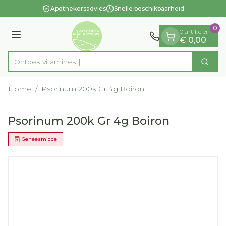
Dia 1 van 1
Ga naar de inhoud
Apothekersadvies
Snelle beschikbaarheid
0
0 artikelen
Menu
€ 0,00
Ontdek vi
Zoek
Product, merk, categorie...
Home
/
Psorinum 200k Gr 4g Boiron
Psorinum 200k Gr 4g Boiron
Geneesmiddel