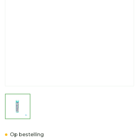
View larger image
Psorinum 200k Gr 4g Boir
Op bestelling