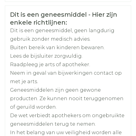
CNK
3107943
Veiligheidsinformatie
Dit is een geneesmiddel - Hier zijn
Organisaties
Boiron
enkele richtlijnen:
Dit is een geneesmiddel, geen langdurig
Merken
Boiron
gebruik zonder medisch advies.
Buiten bereik van kinderen bewaren.
Breedte
17 mm
Lees de bijsluiter zorgvuldig.
Raadpleeg je arts of apotheker.
Lengte
62 mm
Neem in geval van bijwerkingen contact op
met je arts.
Diepte
17 mm
Geneesmiddelen zijn geen gewone
producten. Ze kunnen nooit teruggenomen
Hoeveelheid
of geruild worden.
4
Verpakking
De wet verbiedt apothekers om ongebruikte
geneesmiddelen terug te nemen.
Kamertemperatuur (15°C -
Behoud
In het belang van uw veiligheid worden alle
25°C)