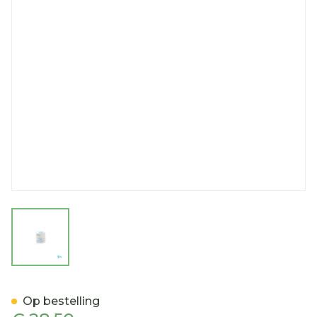
View larger image
Proximal Tandenb M/heft 
Op bestelling