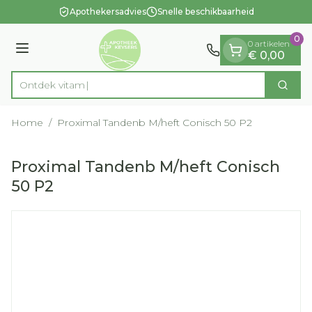
Dia 1 van 1
Ga naar de inhoud
Apothekersadvies
Snelle beschikbaarheid
0
0 artikelen
Menu
€ 0,00
Ontd
Zoek
Product, merk, categorie...
Home
/
Proximal Tandenb M/heft Conisch 50 P2
Proximal Tandenb M/heft Conisch
50 P2