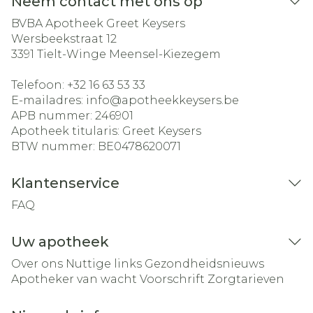
Neem contact met ons op
BVBA Apotheek Greet Keysers
Wersbeekstraat 12
3391
Tielt-Winge Meensel-Kiezegem
Telefoon:
+32 16 63 53 33
E-mailadres:
info@
apotheekkeysers.be
APB nummer:
246901
Apotheek titularis:
Greet Keysers
BTW nummer:
BE0478620071
Klantenservice
FAQ
Uw apotheek
Over ons
Nuttige links
Gezondheidsnieuws
Apotheker van wacht
Voorschrift
Zorgtarieven