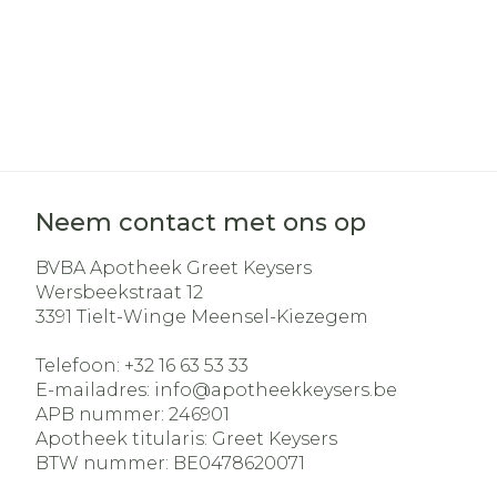
Neem contact met ons op
BVBA Apotheek Greet Keysers
Wersbeekstraat 12
3391
Tielt-Winge Meensel-Kiezegem
Telefoon:
+32 16 63 53 33
E-mailadres:
info@
apotheekkeysers.be
APB nummer:
246901
Apotheek titularis:
Greet Keysers
BTW nummer:
BE0478620071