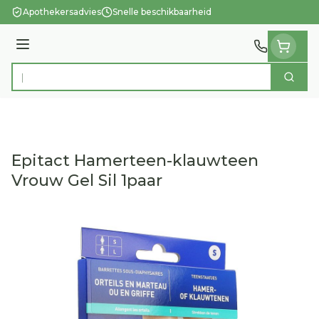
Ga naar de inhoud
Apothekersadvies
Snelle beschikbaarheid
Menu
Zoek
Product, merk, categorie...
Epitact Hamerteen-klauwteen
Vrouw Gel Sil 1paar