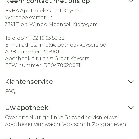
Neem contact met ons op
BVBA Apotheek Greet Keysers
Wersbeekstraat 12
3391
Tielt-Winge Meensel-Kiezegem
Telefoon:
+32 16 63 53 33
E-mailadres:
info@
apotheekkeysers.be
APB nummer:
246901
Apotheek titularis:
Greet Keysers
BTW nummer:
BE0478620071
Klantenservice
FAQ
Uw apotheek
Over ons
Nuttige links
Gezondheidsnieuws
Apotheker van wacht
Voorschrift
Zorgtarieven