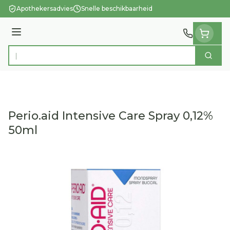
Ga naar de inhoud
Apothekersadvies
Snelle beschikbaarheid
Menu
Zoek
Product, merk, categorie...
Perio.aid Intensive Care Spray 0,12%
50ml