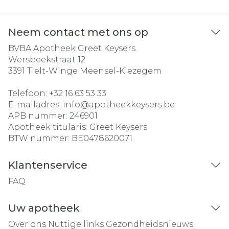
Neem contact met ons op
BVBA Apotheek Greet Keysers
Wersbeekstraat 12
3391
Tielt-Winge Meensel-Kiezegem
Telefoon:
+32 16 63 53 33
E-mailadres:
info@
apotheekkeysers.be
APB nummer:
246901
Apotheek titularis:
Greet Keysers
BTW nummer:
BE0478620071
Klantenservice
FAQ
Uw apotheek
Over ons
Nuttige links
Gezondheidsnieuws