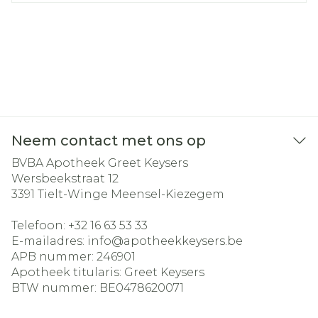
Neem contact met ons op
BVBA Apotheek Greet Keysers
Wersbeekstraat 12
3391
Tielt-Winge Meensel-Kiezegem
Telefoon:
+32 16 63 53 33
E-mailadres:
info@
apotheekkeysers.be
APB nummer:
246901
Apotheek titularis:
Greet Keysers
BTW nummer:
BE0478620071