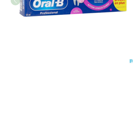
Honden
Vitaliteit 50+
Toon submenu voor Vitalit
Thuiszorg
Mond
Huid
Plantaardige 
Nagels en ho
Natuur geneeskunde
Batterijen
Toon submenu voor Natuu
Droge mond
Ontsmetten 
Toebehoren
Thuiszorg en EHBO
desinfectere
Elektrische
Spijsvertering
Toon submenu voor Thuis
Steriel mater
tandenborste
Schimmels
Dieren en insecten
Interdentaal -
Koortsblaasje
Toon submenu voor Dieren
Vacht, huid o
antiviraal
Kunstgebit
Geneesmiddelen
Jeuk
Toon submenu voor Genee
Toon meer
Voeten en be
Aerosoltherap
zuurstof
Zware benen
Droge voeten
Aerosol toest
kloven
Tabletten