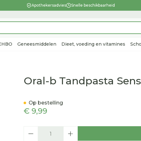
Apothekersadvies
Snelle beschikbaarheid
 EHBO
Geneesmiddelen
Dieet, voeding en vitamines
Scho
d
p
ie
len
elsel
Lichaamsverzorging
Voeding
Baby
Prostaat
Bachbloesem
Kousen, panty's en
Dierenvoeding
Hoest
Lippen
Vitamines
Kinderen
Menopauz
Oliën
Lingerie
Suppleme
Pijn en koo
ity Protection 125ml
Oral-b Tandpasta Sensi
sokken
suppleme
heid, verzorging en hygiëne categorie
twarren
anger
pslingerie
en
Bad en douche
Thee, Kruidenthee
Fopspenen en
Hond
Droge hoest
Voedend
Luizen
BH's
baby - ki
Kousen
Vitamine 
en
accessoires
Snurken
Spieren en
haar en
er
g
iën
as en
Deodorant
Babyvoeding
Kat
Diepzittende slijmhoest
Koortsbla
Tanden
Zwangersc
Op bestelling
Panty's
Antioxyda
e
Luiers
€ 9,99
zorging
mbinaties
Zeer droge, geïrriteerde
Sportvoeding
Andere dieren
Combinatie droge
Verzorgin
 voeding en vitamines categorie
Sokken
Aminozur
y & gel
f pincet
huid en huidproblemen
Tandjes
hoest en slijmhoest
rs
Specifieke voeding
Vitamines
Pillendozen
Batterijen
Calcium
en
len
Ontharen en epileren
Voeding - melk
Massagebalsem en
suppleme
Aantal
Toon meer
inhalatie
ten
Kruidenthee
Licht- en
erschap en kinderen categorie
Toon mee
Toon meer
Toon meer
Toon mee