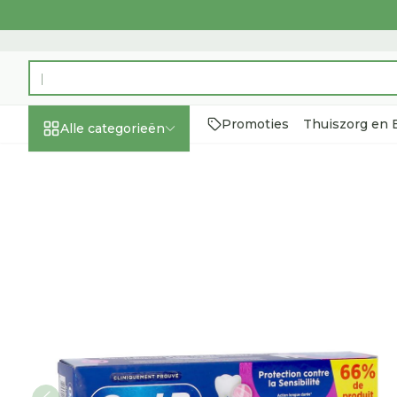
Ga naar de inhoud
Product, merk, categorie...
Promoties
Thuiszorg en
Alle categorieën
Promoties
Schoonheid,
Haar en Hoof
Afslanken
Zwangerscha
Geheugen
Aromatherap
Lenzen en bril
Insecten
Maag darm st
Oral-b Tandpasta Sensitiv
verzorging en
hygiëne
Toon submenu voor Schoon
Kammen - on
Maaltijdverv
Zwangerscha
Verstuiver
Lensproduct
Verzorging
Maagzuur
insectenbet
Seksualiteit
Beschadigd 
Eetlustremm
Borstvoedin
Essentiële ol
Brillen
Lever, galbla
Dieet, voeding en
hoofdirritati
Anti insecten
pancreas
Platte buik
Lichaamsver
Complex - co
vitamines
Toon submenu voor Dieet,
Styling - spra
Teken tang o
Braken
Vetverbrande
Vitamines en
Zware benen
Zwangerschap en
Verzorging
supplement
Laxeermidde
Toon meer
kinderen
Oligo-elemen
Toon submenu voor Zwang
Toon meer
Toon meer
Toon meer