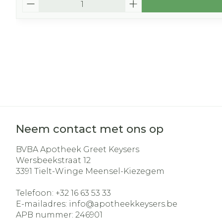
Neem contact met ons op
BVBA Apotheek Greet Keysers
Wersbeekstraat 12
3391
Tielt-Winge Meensel-Kiezegem
Telefoon:
+32 16 63 53 33
E-mailadres:
info@
apotheekkeysers.be
APB nummer:
246901