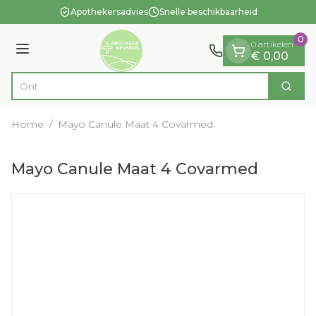
Dia 1 van 1
Ga naar de inhoud
Apothekersadvies
Snelle beschikbaarheid
0
0 artikelen
Menu
€ 0,00
Zoek
Product, merk, categorie...
Home
/
Mayo Canule Maat 4 Covarmed
Mayo Canule Maat 4 Covarmed