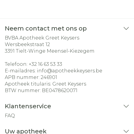
Neem contact met ons op
BVBA Apotheek Greet Keysers
Wersbeekstraat 12
3391
Tielt-Winge Meensel-Kiezegem
Telefoon:
+32 16 63 53 33
E-mailadres:
info@
apotheekkeysers.be
APB nummer:
246901
Apotheek titularis:
Greet Keysers
BTW nummer:
BE0478620071
Klantenservice
FAQ
Uw apotheek