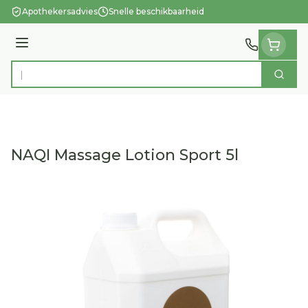
Ga naar de inhoud
Apothekersadvies
Snelle beschikbaarheid
Menu
Zoek
Product, merk, categorie...
NAQI Massage Lotion Sport 5l