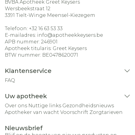
BVBA Apotheek Greet Keysers
Wersbeekstraat 12
3391
Tielt-Winge Meensel-Kiezegem
Telefoon:
+32 16 63 53 33
E-mailadres:
info@
apotheekkeysers.be
APB nummer:
246901
Apotheek titularis:
Greet Keysers
BTW nummer:
BE0478620071
Klantenservice
FAQ
Uw apotheek
Over ons
Nuttige links
Gezondheidsnieuws
Apotheker van wacht
Voorschrift
Zorgtarieven
Nieuwsbrief